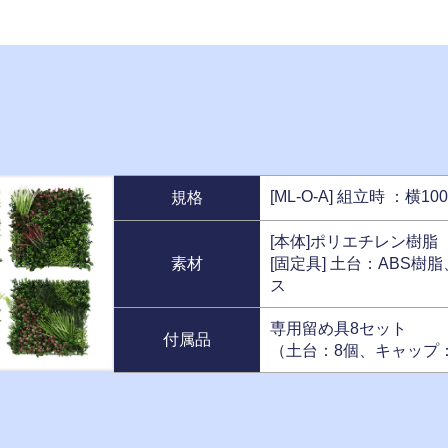
[ML-O-A] 組立時 ：横10
規格
[本体]ポリエチレン樹脂
素材
[固定具] 土台：ABS
ス
専用留め具8セット
付属品
（土台：8個、キャップ：