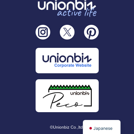
English
©Unionbiz Co.,ltd.
Japanese